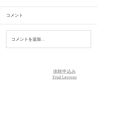
コメント
コメントを追加…
🌸 En-Joy Englishの英検合
親子で楽しく英
格実績（2026年度 第1回）
う！En-Joy Eng
体験申込み
Trial Lessons
アクセス
Access Map