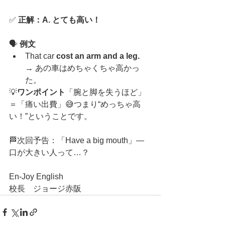
✅ 
正解：A. とても高い！
🗣️ 
例文
That car 
cost an arm and a leg.
→ あの車はめちゃくちゃ高かっ
た。
💡
ワンポイント
「腕と脚を失うほど」
＝「痛い出費」😅つまり“めっちゃ高
い！”ということです。
🏁次回予告：「Have a big mouth」—
口が大きい人って…？
En-Joy English
校長　ジョージ赤阪