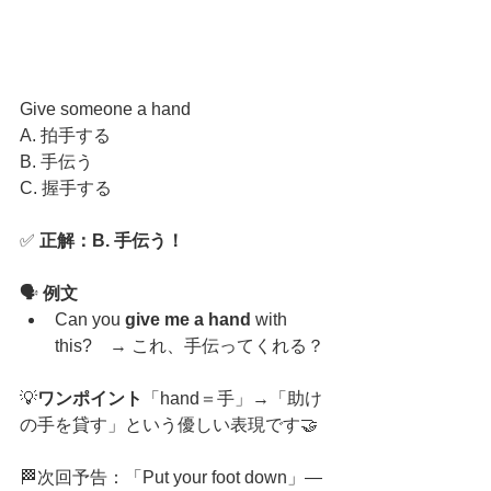
Give someone a hand
A. 拍手する
B. 手伝う
C. 握手する
✅ 
正解：B. 手伝う！
🗣️ 
例文
Can you 
give me a hand
 with 
this?　→ これ、手伝ってくれる？
💡
ワンポイント
「hand＝手」→「助け
の手を貸す」という優しい表現です🤝
🏁次回予告：「Put your foot down」—