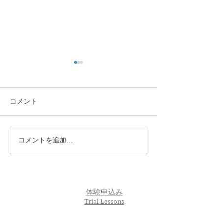
コメント
コメントを追加…
🌸 En-Joy Englishの英検合
親子で楽しく英
格実績（2026年度 第1回）
う！En-Joy Eng
体験申込み
Trial Lessons