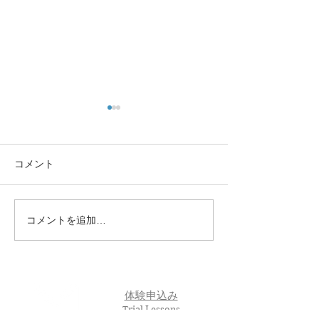
コメント
コメントを追加…
🌸 En-Joy Englishの英検合
親子で楽しく英
格実績（2026年度 第1回）
う！En-Joy Eng
体験申込み
Trial Lessons