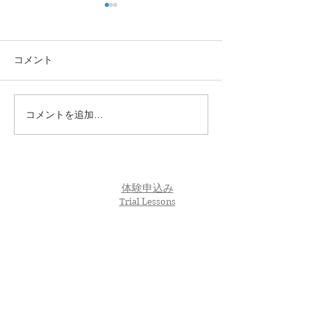
コメント
コメントを追加…
🌸 En-Joy Englishの英検合
親子で楽しく英
格実績（2026年度 第1回）
う！En-Joy Eng
体験申込み
Trial Lessons
アクセス
Access Map