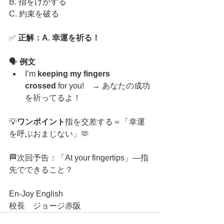
B. 指をけがする
C. 約束を破る
✅ 
正解：A. 幸運を祈る！
🗣️ 
例文
I’m 
keeping my fingers 
crossed
 for you!　→ あなたの成功
を祈ってるよ！
💡
ワンポイント
指を交差する＝「幸運
を呼ぶおまじない」🫶
🏁次回予告：「At your fingertips」—指
先でできること？
En-Joy English　　　　
校長　ジョージ赤阪