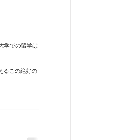
ty.（この大学での留学は
CEOに会えるこの絶好の