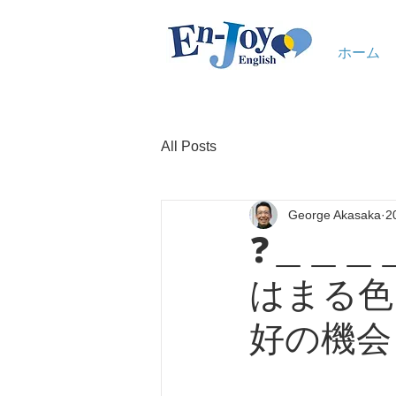
ホーム
All Posts
George Akasaka
2
❓＿＿＿＿
はまる色
好の機会