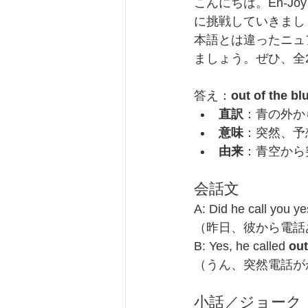
こんにちは。En-J
に挑戦していきまし
本語とは違ったニュ
ましょう。ぜひ、全
答え：
out of the bl
直訳
：青の外か
意味
：突然、予
由来
：青空から
会話文
A: Did he call you y
（昨日、彼から電話
B: Yes, he called 
out
（うん、突然電話が
小話／ジョーク