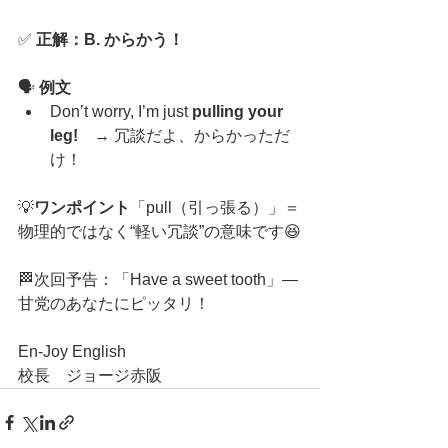
✅ 
正解：B. からかう！
🗣️ 
例文
Don’t worry, I’m just 
pulling your 
leg!
　→ 冗談だよ、からかっただ
け！
💡
ワンポイント
「pull（引っ張る）」＝
物理的ではなく“軽い冗談”の意味です😆
🏁次回予告：「Have a sweet tooth」—
甘党のあなたにピッタリ！
En-Joy English
校長　ジョージ赤阪