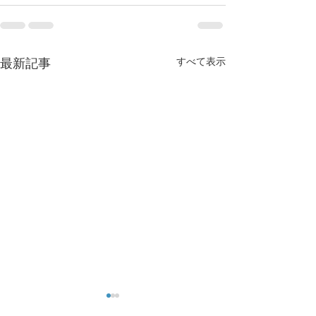
すべて表示
最新記事