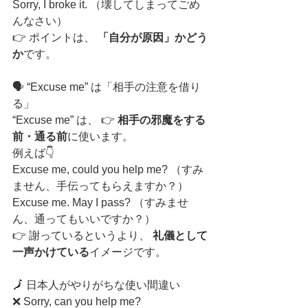
Sorry, I broke it. （壊してしまってごめ
んなさい）
👉 ポイントは、 
「自分が原因」かどう
か
です。
🗣️ “Excuse me” は「相手の注意を借り
る」
“Excuse me” は、 👉 
相手の邪魔をする
前・通る前
に使います。
例えば👇
Excuse me, could you help me? （すみ
ません、手伝ってもらえますか？）
Excuse me. May I pass? （すみませ
ん、通ってもいいですか？）
👉 謝っているというより、 
礼儀として
一声かけている
イメージです。
🗾 日本人がやりがちな使い間違い
❌ Sorry, can you help me?