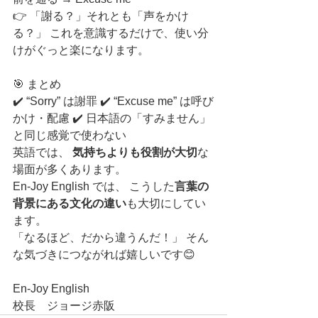
👉 「謝る？」それとも「声をかけ
る？」 これを意識するだけで、使い分
けがぐっと楽になります。
🎯 まとめ
✔️ “Sorry” は謝罪 ✔️ “Excuse me” は呼び
かけ・配慮 ✔️ 日本語の「すみません」
と同じ感覚で使わない
英語では、 
気持ちよりも役割が大切
な
場面が多くあります。
En-Joy English では、 こうした
言葉の
背景にある文化の違い
も大切にしてい
ます。
「なるほど、だから違うんだ！」 そん
な気づきにつながれば嬉しいです😊
En-Joy English
校長　ジョージ赤阪