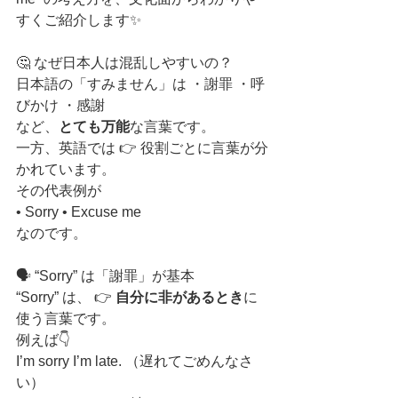
すくご紹介します✨
🤔 なぜ日本人は混乱しやすいの？
日本語の「すみません」は ・謝罪 ・呼
びかけ ・感謝
など、
とても万能
な言葉です。
一方、英語では 👉 役割ごとに言葉が分
かれています。
その代表例が
• Sorry • Excuse me
なのです。
🗣️ “Sorry” は「謝罪」が基本
“Sorry” は、 👉 
自分に非があるとき
に
使う言葉です。
例えば👇
I’m sorry I’m late. （遅れてごめんなさ
い）