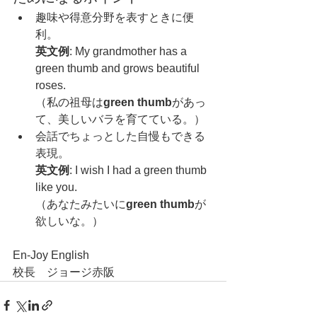
趣味や得意分野を表すときに便
利。
英文例
: My grandmother has a 
green thumb and grows beautiful 
roses.
（私の祖母は
green thumb
があっ
て、美しいバラを育てている。）
会話でちょっとした自慢もできる
表現。
英文例
: I wish I had a green thumb 
like you.
（あなたみたいに
green thumb
が
欲しいな。）
En-Joy English
校長　ジョージ赤阪