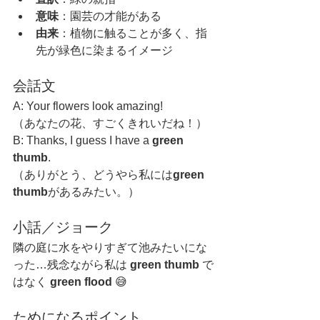
意味
：園芸の才能がある
由来
：植物に触ることが多く、指
先が緑色に染まるイメージ
会話文
A: Your flowers look amazing!
（あなたの花、すごくきれいだね！）
B: Thanks, I guess I have a 
green 
thumb
.
（ありがとう、どうやら私には
green 
thumb
があるみたい。）
小話／ジョーク
隣の庭に水をやりすぎて池みたいにな
った…残念ながら私は 
green thumb
 で
はなく 
green flood
 😅
ためになるポイント