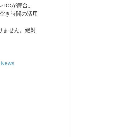
トンDCが舞台。
空き時間の活用
りません。絶対
h News 