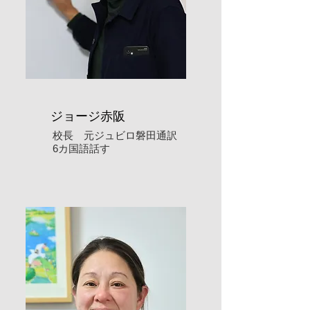
​ジョージ赤阪
​校長 元ジュビロ磐田通訳
​6カ国語話す