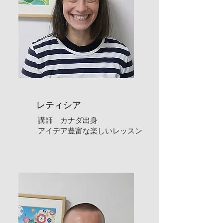
​レティシア
​講師 カナダ出身
​アイデア豊富
な
​楽しいレッスン