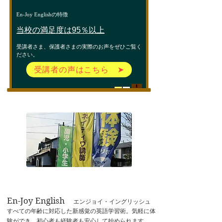
En-Joy Englishの特徴
当校の満足度は95％以上
受講者さま、保護者さまの実際のお声をぜひご覧く
ださい。
受講者の声はこちら ➤
En-Joy English​
エンジョイ・イングリッシュ
すべての年齢に対応した新感覚の英語学習術。気軽に体
験ができ、初心者も経験者も安心して始められます。