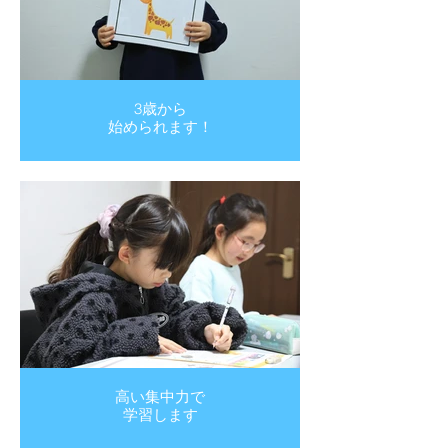
3歳から
始められます！
高い集中力で
学習します