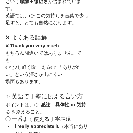
という
感謝＋謙虚さ
が含まれていま
す。
英語では、👉 この気持ちを言葉で少し
足すと、とても自然になります。
❌ よくある誤解
❌ 
Thank you very much.
もちろん間違いではありません。で
も、
👉 少し軽く聞こえる👉 「ありがた
い」という深さが出にくい
場面もあります。
✨ 英語で丁寧に伝える言い方
ポイントは、👉 
感謝＋具体性 or 気持
ち
 を添えること。
① 一番よく使える丁寧表現
I really appreciate it.
（本当にあり