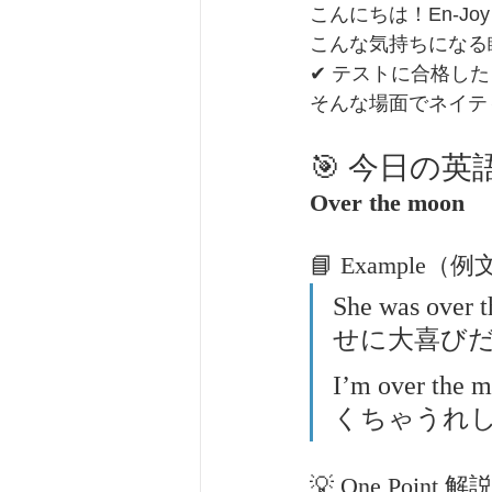
こんにちは！En-Joy
こんな気持ちになる
✔ テストに合格した
そんな場面でネイテ
🎯 今日の英
Over the moon
📘 Example（
She was ove
せに大喜び
I’m over t
くちゃうれ
💡 One Point 解