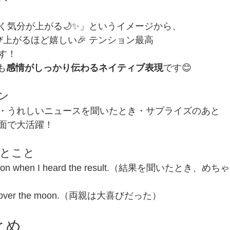
く気分が上がる🌙✨」というイメージから、
飛び上がるほど嬉しい🎉 テンション最高
す！
りも
感情がしっかり伝わるネイティブ表現
です😊
ン
・うれしいニュースを聞いたとき・サプライズのあと
面で大活躍！
ひとこと
he moon when I heard the result.（結果を聞いたと
ere over the moon.（両親は大喜びだった）
とめ