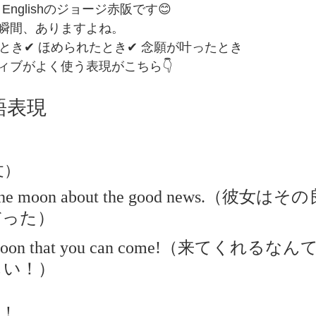
 Englishのジョージ赤阪です😊
瞬間、ありますよね。
とき✔ ほめられたとき✔ 念願が叶ったとき
ィブがよく使う表現がこちら👇
語表現
例文）
r the moon about the good news.（彼女
だった）
he moon that you can come!（来てくれ
しい！）
説！