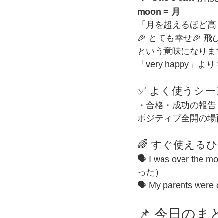
moon = 月
「月を超えるほど高
🎉 とても幸せ🎉 
という意味になりま
「very happy」よ
✅ よく使うシー
・合格・成功の報告
ポジティブ全開の場
🌈 すぐ使える
🗣 I was over t
った）
🗣 My parents w
📌 今日のま