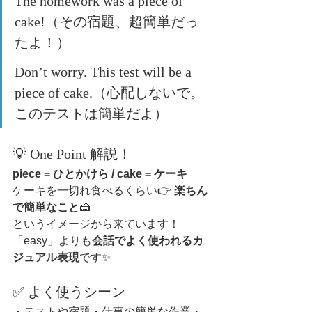
The homework was a piece of 
cake!（その宿題、超簡単だっ
たよ！）
Don’t worry. This test will be a 
piece of cake.（心配しないで。
このテストは簡単だよ）
💡 One Point 解説！
piece = ひとかけら / cake = ケーキ
ケーキを一切れ食べるくらい👉 
楽ちん
で簡単なこと
🍰
というイメージから来ています！
「easy」よりも
会話でよく使われるカ
ジュアル表現
です✨
✅ よく使うシーン
・テストや宿題・仕事の簡単な作業・