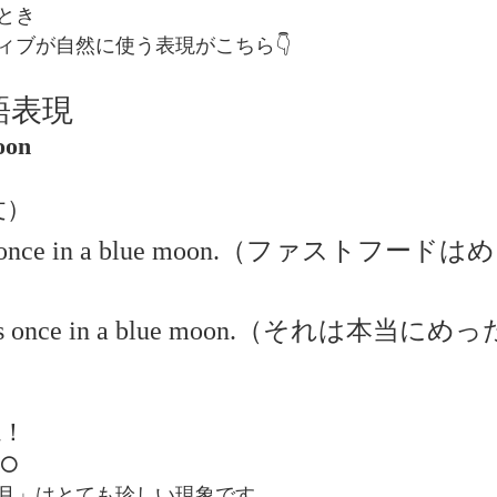
とき
ィブが自然に使う表現がこちら👇
語表現
oon
例文）
 food once in a blue moon.（ファストフ
ppens once in a blue moon.（それは本当
説！
🌕
月」はとても珍しい現象です。