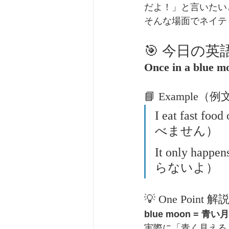
だよ！」と言いたい
そんな場面でネイテ
🎯 今日の英
Once in a blue m
📘 Example（
I eat fast
べません）
It only ha
らないよ）
💡 One Point 解
blue moon = 青い月
実際に「青く見える