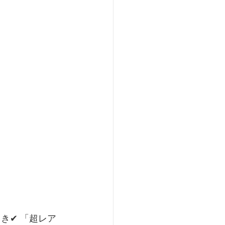
き✔ 「超レア