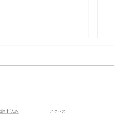
🌸 En-Joy Englishの英検合格
親子
実績（2026年度 第1回）
En-J
体験申込み
アクセス