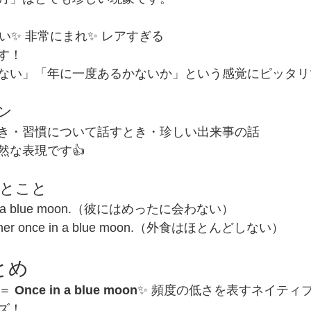
い✨ 非常にまれ✨ レアすぎる
す！
ない」「年に一度あるかないか」という感覚にピッタリ
ン
き・習慣について話すとき・珍しい出来事の話
然な表現です👍
ひとこと
ce in a blue moon.（彼にはめったに会わない）
 dinner once in a blue moon.（外食はほとんどしない）
とめ
＝ 
Once in a blue moon
✨ 頻度の低さを表すネイティブ
ズ！