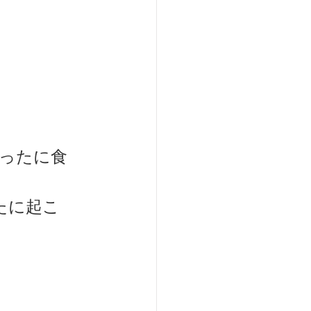
ードはめったに食
にめったに起こ