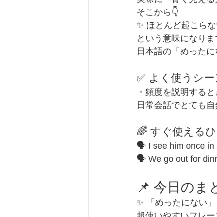
そこから👇
✨ ほとんど起こらな
という意味になりま
日本語の「めったに
✅ よく使うシー
・頻度を説明すると
日常会話でとても自
🌈 すぐ使える
🗣 I see him on
🗣 We go out for
📌 今日のま
✨ 「めったにない」
超使いやすいフレー