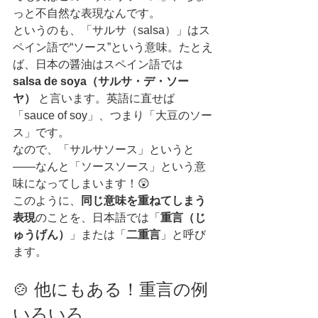
っと不自然な表現なんです。
というのも、「サルサ（salsa）」はス
ペイン語で“ソース”という意味。たとえ
ば、日本の醤油はスペイン語では 
salsa de soya（サルサ・デ・ソー
ヤ）
 と言います。英語に直せば
「sauce of soy」、つまり「大豆のソー
ス」です。
なので、「サルサソース」というと
――なんと「ソースソース」という意
味になってしまいます！😲
このように、
同じ意味を重ねてしまう
表現
のことを、日本語では「
重言（じ
ゅうげん）
」または「
二重言
」と呼び
ます。
🍲 他にもある！重言の例
いろいろ