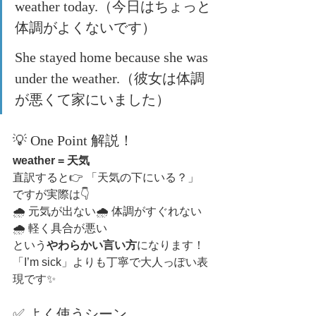
weather today.（今日はちょっと
体調がよくないです）
She stayed home because she was 
under the weather.（彼女は体調
が悪くて家にいました）
💡 One Point 解説！
weather = 天気
直訳すると👉 「天気の下にいる？」
ですが実際は👇
🌧 元気が出ない🌧 体調がすぐれない
🌧 軽く具合が悪い
という
やわらかい言い方
になります！
「I’m sick」よりも丁寧で大人っぽい表
現です✨
✅ よく使うシーン