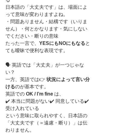
日本語の「大丈夫です」は、場面によ
って意味が変わりますよね。
・問題ありません・結構です（いりま
せん）・何とかなります・気にしない
でください・断りの意味
たった一言で、
YESにもNOにもなる
と
ても曖昧で便利な表現です。
🗣️ 英語では「大丈夫」が一つじゃな
い？
一方、英語では👉 
状況によって言い分
ける
のが基本です。
英語での 
OK / I’m fine
 は、
✔️ 本当に問題がない✔️ 同意している✔️ 
受け入れている
という意味に取られやすく、日本語の
「大丈夫です（＝遠慮・断り）」は伝
わりません。