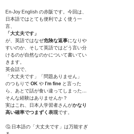
En-Joy English の赤阪です。今回は、
日本語ではとても便利でよく使う一
言、
「大丈夫です」
が、英語ではなぜ
危険な返事
になりや
すいのか、そして英語ではどう言い分
けるのが自然なのかについて書いてい
きます。
英会話で、
「大丈夫です」「問題ありません」
のつもりで 
OK
 や 
I’m fine
 と言った
ら、あとで話が食い違ってしまった…
そんな経験はありませんか？
実はこれ、日本人学習者さんが
かなり
高い確率でつまずく表現
です。
🤔 日本語の「大丈夫です」は万能すぎ
る