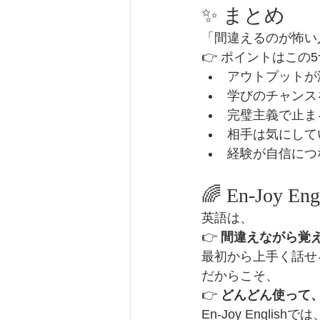
✨ まとめ
「間違えるのが怖い
👉 ポイントはこの
アウトプットが
学びのチャンス
完璧主義で止ま
相手は気にして
経験が自信につ
🌈 En-Joy
英語は、
👉 
間違えながら覚
最初から上手く話せ
だからこそ、
👉 
どんどん使って、
En-Joy Engl