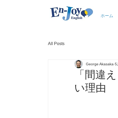
ホーム
All Posts
George Akasaka
5
「間違え
い理由