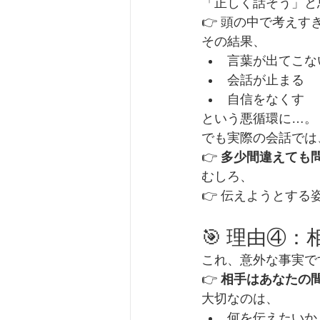
「正しく話そう」と
👉 頭の中で考えす
その結果、
言葉が出てこな
会話が止まる
自信をなくす
という悪循環に…。
でも実際の会話では
👉 
多少間違えても
むしろ、
👉 伝えようとす
🎯 理由④
これ、意外な事実で
👉 
相手はあなたの
大切なのは、
何を伝えたいか