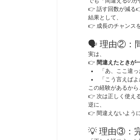
でも「間違えるのが
👉 話す回数が減る
結果として、
👉 成長のチャン
🗣 理由②
実は、
👉 
間違えたときが
「あ、ここ違っ
「こう言えばよ
この経験があるから
👉 次は正しく使え
逆に、
👉 間違えないよ
💡 理由③