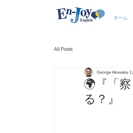
ホーム
All Posts
George Akasaka
1
🌍『「
る？』