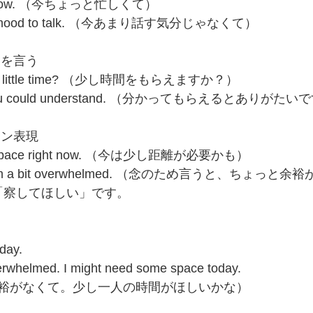
right now. （今ちょっと忙しくて）
in the mood to talk. （今あまり話す気分じゃなくて）
とを言う
me a little time? （少し時間をもらえますか？）
it if you could understand. （分かってもらえるとありがた
ョン表現
me space right now. （今は少し距離が必要かも）
ow, I’m a bit overwhelmed. （念のため言うと、ちょっと
の「察してほしい」です。
day.
verwhelmed. I might need some space today.
裕がなくて。少し一人の時間がほしいかな）