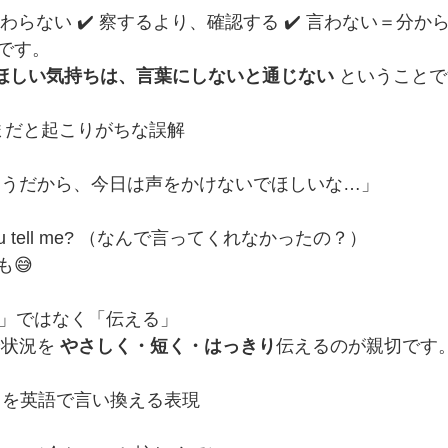
伝わらない ✔️ 察するより、確認する ✔️ 言わない＝分か
です。
ほしい気持ちは、言葉にしないと通じない
 ということ
のままだと起こりがちな誤解
そうだから、今日は声をかけないでほしいな…」
 you tell me? （なんで言ってくれなかったの？）
😅
て」ではなく「伝える」
状況を 
やさしく・短く・はっきり
伝えるのが親切です
い」を英語で言い換える表現