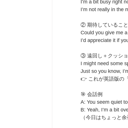
I’m a bit busy 
I’m not really 
② 期待しているこ
Could you give 
I’d appreciate 
③ 遠回し＋クッシ
I might need so
Just so you kn
👉 これが英語版
🎯 会話例
A: You seem quiet to
B: Yeah, I’m a bit o
（今日はちょっと余