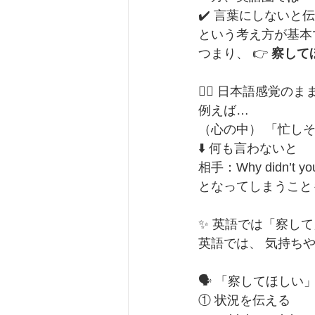
✔️ 言葉にしないと
という考え方が基本
つまり、 👉 
察して
🙅‍♂️ 日本語感覚
例えば…
（心の中） 「忙し
⬇️ 何も言わないと
相手：Why didn’t
となってしまうことも
✨ 英語では「察し
英語では、 気持ちや
🗣️ 「察してほし
① 状況を伝える