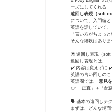
En-Joy Engl
ーズにしてくれる
遠回し表現（soft exp
について、入門編と
英語を話していて、
「言い方がちょっと
そんな経験はありま
🤔 遠回し表現（soft 
遠回し表現とは、
✔️ 内容は変えずに 
英語の言い回しのこ
英語圏では、 
意見
👉 「正直」＋「
🗣️ 基本の遠回し
まずは、どんな場面