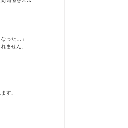
て人間関係をスム
くなった…」
しれません。
れます。