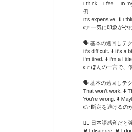
I think... I feel... In 
例：
It’s expensive. ⬇
👉 一気に印象がや
🗣️ 基本の遠回しテクニック②
It’s difficult. ⬇️ It’s a bi
I’m tired. ⬇️ I’m a little
👉 ほんの一言で
🗣️ 基本の遠回しテクニ
That won’t work. ⬇️ T
You’re wrong. ⬇️ Mayb
👉 断定を避けるの
🙅‍♂️ 日本語感覚
✖️ I disagree. ✖️ I don