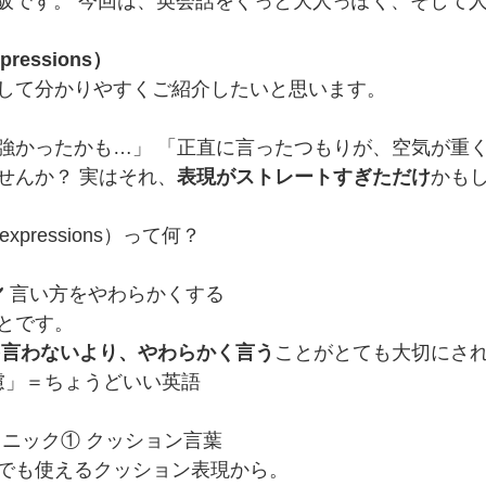
ish の赤阪です。 今回は、英会話をぐっと大人っぽく、そし
ressions）
して分かりやすくご紹介したいと思います。
強かったかも…」 「正直に言ったつもりが、空気が重
せんか？ 実はそれ、
表現がストレートすぎただけ
かも
expressions）って何？
✔️ 言い方をやわらかくする
とです。
を言わないより、やわらかく言う
ことがとても大切にさ
配慮」＝ちょうどいい英語
テクニック① クッション言葉
でも使えるクッション表現から。