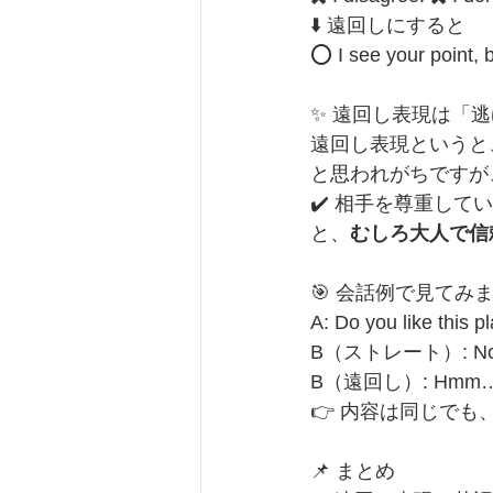
⬇️ 遠回しにすると
⭕ I see your point, b
✨ 遠回し表現は「
遠回し表現というと
と思われがちですが
✔️ 相手を尊重してい
と、
むしろ大人で信
🎯 会話例で見てみ
A: Do you like this p
B（ストレート）: No, I
B（遠回し）: Hmm… I’m 
👉 内容は同じで
📌 まとめ