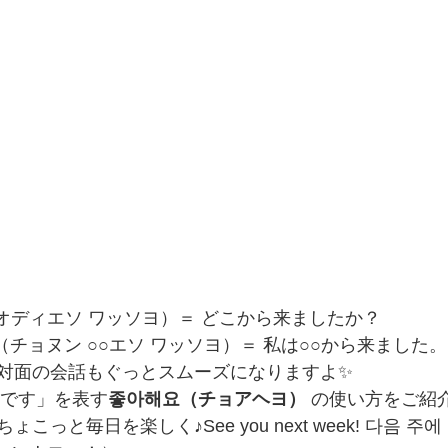
オディエソ ワッソヨ）＝ どこから来ましたか？
요（チョヌン ○○エソ ワッソヨ）＝ 私は○○から来ました。
対面の会話もぐっとスムーズになりますよ✨
きです」を表す
좋아해요（チョアヘヨ）
 の使い方をご紹
っと毎日を楽しく♪See you next week! 다음 주에 