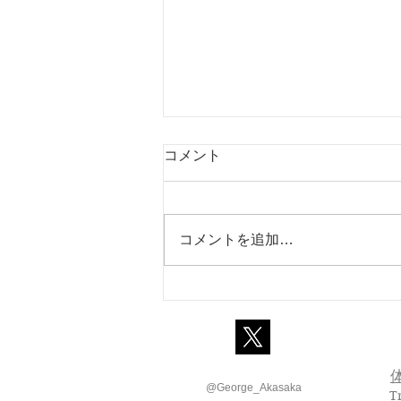
コメント
コメントを追加…
幼児に英語を学ばせるときに
大切な5つのこと
@George_Akasaka
T