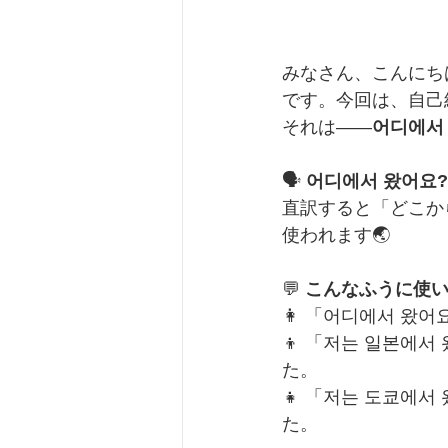
みなさん、こんにち
です。今回は、自己
それは——
어디에서
🗣 
어디에서 왔어요
直訳すると「どこか
使われます🌏
💬 
こんなふうに使
👩 「어디에서 왔
👦 「저는 일본에
た。
👧 「저는 도쿄에
た。