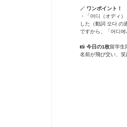
🪄 
ワンポイント！
・「어디（オディ）
した（動詞 오다 の
ですから、「어디에
📸 
今日の1枚
留学生
名前が飛び交い、笑顔