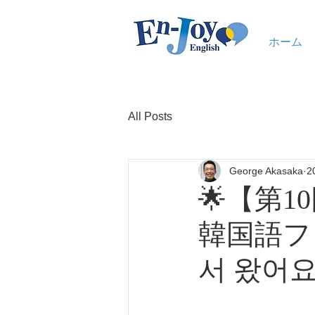
ホーム
All Posts
George Akasaka
2
🌟【第
韓国語フ
서 왔어