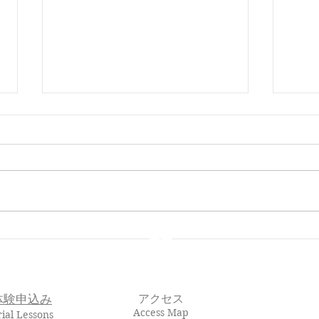
🌸 En-Joy Englishの英検合格
親子
実績（2026年度 第1回）
En-J
体験申込み
アクセス
Access Map
rial Lessons