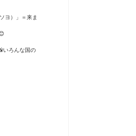
ソヨ）」＝来ま

いろんな国の