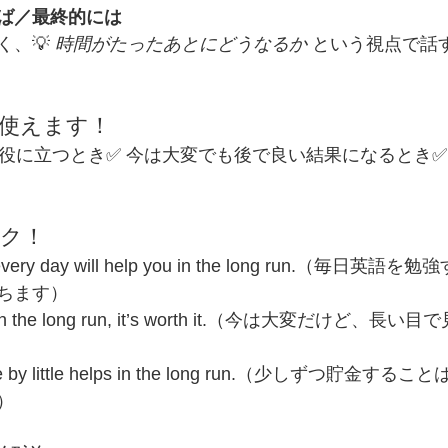
ば／最終的には
、💡 
時間がたったあとにどうなるか
 という視点で話
で使えます！
来役に立つとき✅ 今は大変でも後で良い結果になるとき✅
ック！
sh every day will help you in the long run.（毎日
ちます）
 but in the long run, it’s worth it.（今は大変だけど
ittle by little helps in the long run.（少しずつ貯
）