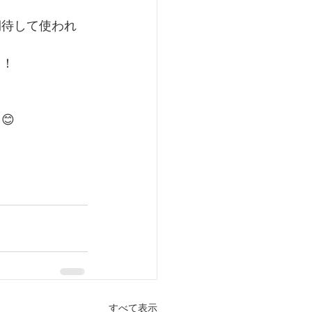
期待して使われ
り！
😊
すべて表示