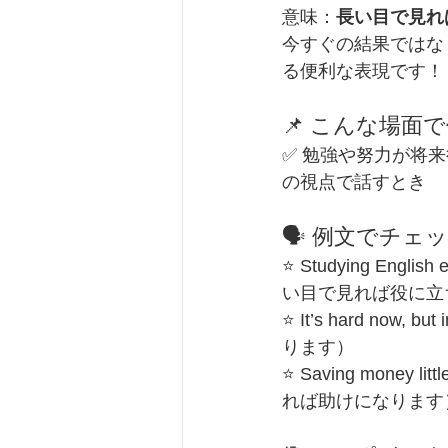
意味：
長い目で見れ
今すぐの結果ではなく
る便利な表現です！
📌 こんな場面
✅ 勉強や努力が将
の視点で話すとき
🗣 例文でチェ
⭐ Studying Engli
い目で見れば役に立
⭐ It’s hard now,
ります）
⭐ Saving money l
れば助けになります