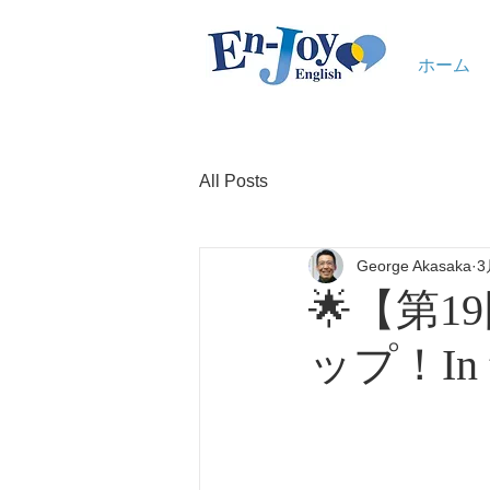
ホーム
All Posts
George Akasaka
3
🌟【第
ップ！In 