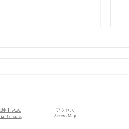
🌸 En-Joy Englishの英検合格
親子
実績（2026年度 第1回）
En-J
体験申込み
アクセス
Access Map
rial Lessons