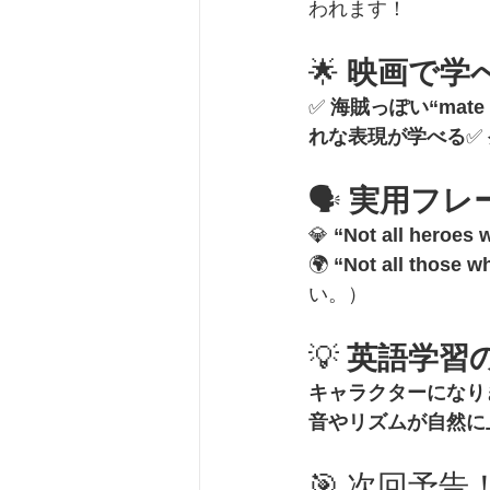
われます！
🌟 
映画で学
✅ 
海賊っぽい“mat
れな表現が学べる
✅ 
🗣️ 
実用フレ
💎 
“Not all heroes 
🌍 
“Not all those w
い。）
💡 
英語学習
キャラクターになり
音やリズムが自然に
🎯 次回予告