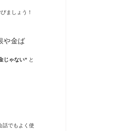
学びましょう！
銀や金ば
金じゃない”
 と
会話でもよく使