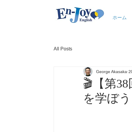
ホーム
All Posts
George Akasaka
2
🎬【第
を学ぼう