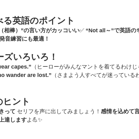
べる英語のポイント
e（相棒）”の言い方がカッコいい
✅ 
“Not all～”で英
発音練習にも最適！
ーズいろいろ！
wear capes.”
（ヒーローがみんなマントを着てるわけじ
ho wander are lost.”
（さまよう人すべてが迷っている
のヒント
きって
 セリフを声に出してみましょう！
感情を込めて
上達します
よ💪✨
！