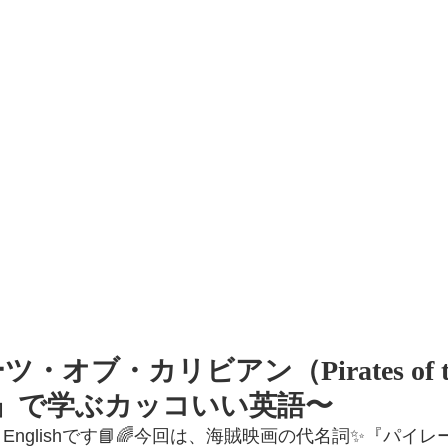
オブ・カリビアン（Pirates of th
an）』で学ぶカッコいい英語〜
y Englishです📘🌈今回は、海賊映画の代名詞✨『パイ