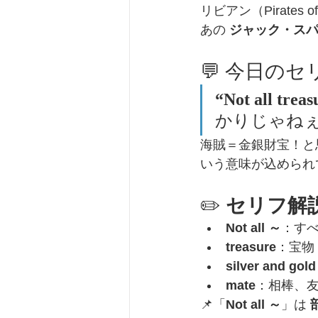
リビアン（Pirates o
あの 
ジャック・ス
💬 今日の
“Not all treas
かりじゃね
海賊＝金銀財宝！と
いう意味が込められ
✏️ 
セリフ解
Not all ～
：す
treasure
：宝物
silver and gold
mate
：相棒、
📌「
Not all ～
」は 