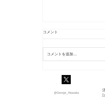
コメント
コメントを追加…
幼児に英語を学ばせるときに
大切な5つのこと
@George_Akasaka
T