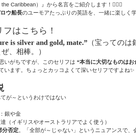
f the Caribbean）』から名言をご紹介します！🏴‍☠️⚓️
パロウ船長
のユーモアたっぷりの英語を、一緒に楽しく
セリフはこちら！
ure is silver and gold, mate.”
（宝ってのは
ぇぜ、相棒。）
思いがちですが、このセリフは 
“本当に大切なものはお
ています。ちょっとカッコよくて深いセリフですよね✨
説
べてが～というわけではない
：銀や金
友達（イギリスやオーストラリアでよく使う）
部分否定
。「全部が～じゃない」というニュアンスで、