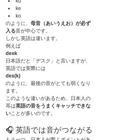
ku
ke
ko
のように、
母音（あいうえお）が必ず
入る
音が中心です。
しかし英語は違います。
例えば
desk
日本語だと「デスク」と言いますが、
英語では実際には
des(k)
のように、最後の音がとても弱くなり
ます。
このような違いがあるため、日本人の
耳は
英語の音をうまくキャッチできな
い
ことが多いのです。
🎧 英語では音がつながる
もう一つ、日本人が驚くポイントがあ