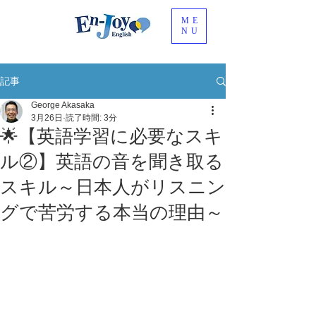
ME
NU
記事
George Akasaka
3月26日
読了時間: 3分
🌟【英語学習に必要なスキ
ル②】英語の音を聞き取る
スキル～日本人がリスニン
グで苦労する本当の理由～