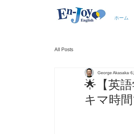
ホーム
All Posts
George Akasaka
6
🌟【英
キマ時間