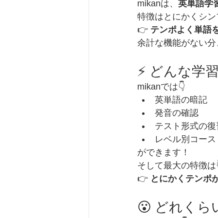
mikanは、
英単語学
特徴はとにかくシンプ
👉 
テンポよく単語
余計な機能がない分、
⚡ どんな学
mikanでは👇
英単語の暗記
発音の確認
テスト形式の復
レベル別コース（
ができます！
そして最大の特徴は
👉 
とにかくテンポ
😮 どれく