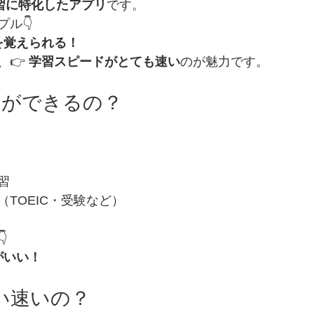
習に特化したアプリ
です。
ル👇
を覚えられる！
👉 
学習スピードがとても速い
のが魅力です。
習ができるの？
習
TOEIC・受験など）

がいい！
らい速いの？