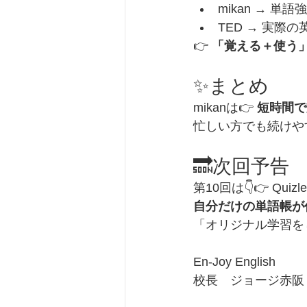
mikan → 単語
TED → 実際
👉 
「覚える＋使う
✨まとめ
mikanは👉 
短時間で
忙しい方でも続けや
🔜次回予告
第10回は👇👉 Quizle
自分だけの単語帳が
「オリジナル学習を
En-Joy English
校長　ジョージ赤阪