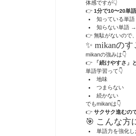
体感ですが👇
👉 
1分で10〜20
知っている単語 
知らない単語 →
👉 無駄がないの
✨ mikan
mikanの強みは👇
👉 
「続けやすさ」
単語学習って👇
地味
つまらない
続かない
でもmikanは👇
👉 
サクサク進むの
🎯 こんな
単語力を強化し