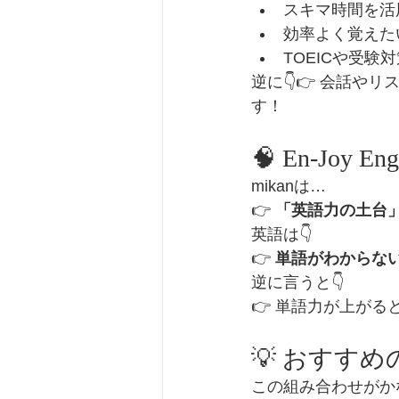
スキマ時間を活
効率よく覚えた
TOEICや受験
逆に👇👉 会話
す！
🧠 En-Joy 
mikanは…
👉 
「英語力の土台
英語は👇
👉 
単語がわからな
逆に言うと👇
👉 単語力が上がると
💡 おすす
この組み合わせがかな