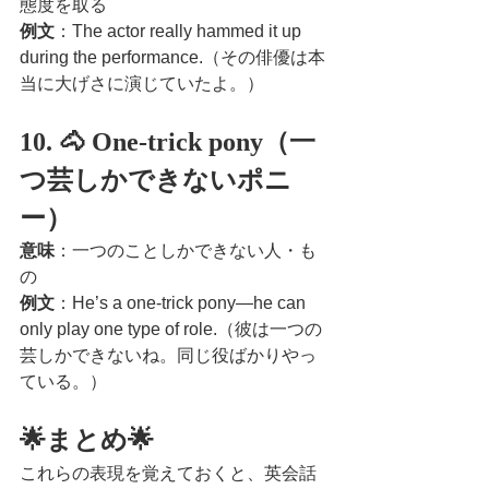
態度を取る
例文
：The actor really hammed it up 
during the performance.（その俳優は本
当に大げさに演じていたよ。）
10. 🐴 One-trick pony（一
つ芸しかできないポニ
ー）
意味
：一つのことしかできない人・も
の
例文
：He’s a one-trick pony—he can 
only play one type of role.（彼は一つの
芸しかできないね。同じ役ばかりやっ
ている。）
🌟まとめ🌟
これらの表現を覚えておくと、英会話