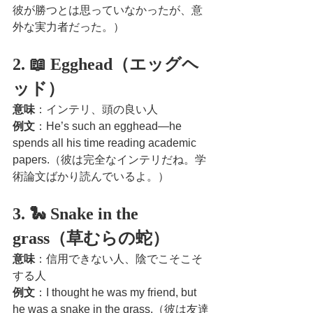
彼が勝つとは思っていなかったが、意
外な実力者だった。）
2. 📖 Egghead（エッグヘ
ッド）
意味
：インテリ、頭の良い人
例文
：He’s such an egghead—he 
spends all his time reading academic 
papers.（彼は完全なインテリだね。学
術論文ばかり読んでいるよ。）
3. 🐍 Snake in the 
grass（草むらの蛇）
意味
：信用できない人、陰でこそこそ
する人
例文
：I thought he was my friend, but 
he was a snake in the grass.（彼は友達