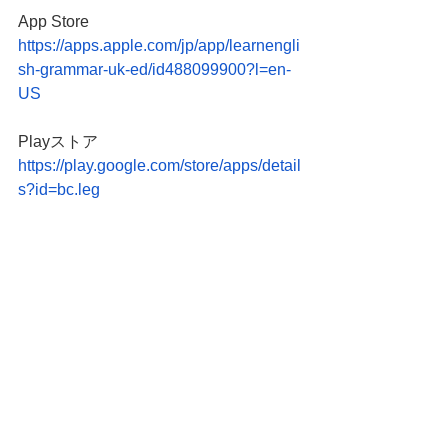
App Store 
https://apps.apple.com/jp/app/learnengli
sh-grammar-uk-ed/id488099900?l=en-
US
Playストア
https://play.google.com/store/apps/detail
s?id=bc.leg