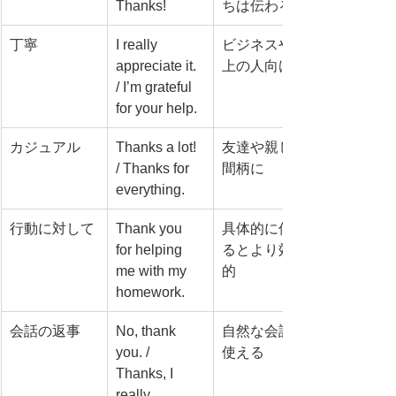
Thanks!
ちは伝わる
丁寧
I really 
ビジネスや目
appreciate it. 
上の人向け
/ I’m grateful 
for your help.
カジュアル
Thanks a lot! 
友達や親しい
/ Thanks for 
間柄に
everything.
行動に対して
Thank you 
具体的に伝え
for helping 
るとより効果
me with my 
的
homework.
会話の返事
No, thank 
自然な会話で
you. / 
使える
Thanks, I 
really 