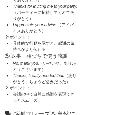
てありがとう）
Thanks for inviting me to your party.
（パーティーに招待してくれてあ
りがとう）
I appreciate your advice.
（アドバ
イスありがとう）
💡 ポイント：
具体的な行動を示すと、感謝の気
持ちがより伝わる
⑤ 返事・相づちで使う感謝
No, thank you.
（いやいや、ありが
とうございます）
Thanks, I really needed that.
（あり
がとう、ちょうど必要だった）
💡 ポイント：
会話の中で自然に感謝を表現でき
るとスムーズ
🗣 感謝フレーズを自然に