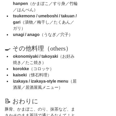
hanpen
（かまぼこ／すり身／竹輪
／はんぺん）
tsukemono / umeboshi / takuan / 
gari
（漬物／梅干し／たくあん／
ガリ）
unagi / anago
（うなぎ／穴子）
🍳 その他料理（others）
okonomiyaki / takoyaki
（お好み
焼き／たこ焼き）
korokke
（コロッケ）
kaiseki
（懐石料理）
izakaya / izakaya-style menu
（居
酒屋／居酒屋風メニュー）
📝 おわりに
豚骨、かまぼこ、のり、抹茶など、ま
さかそのまま英語で通じるなんて！と