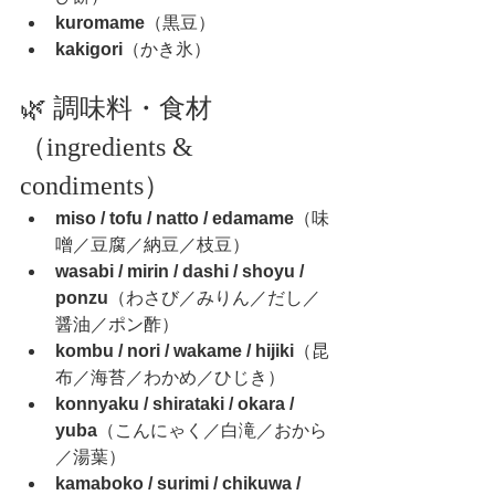
kuromame
（黒豆）
kakigori
（かき氷）
🌿 調味料・食材
（ingredients & 
condiments）
miso / tofu / natto / edamame
（味
噌／豆腐／納豆／枝豆）
wasabi / mirin / dashi / shoyu / 
ponzu
（わさび／みりん／だし／
醤油／ポン酢）
kombu / nori / wakame / hijiki
（昆
布／海苔／わかめ／ひじき）
konnyaku / shirataki / okara / 
yuba
（こんにゃく／白滝／おから
／湯葉）
kamaboko / surimi / chikuwa / 