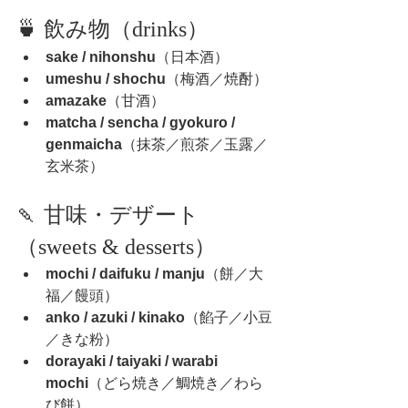
🍵 飲み物（drinks）
sake / nihonshu
（日本酒）
umeshu / shochu
（梅酒／焼酎）
amazake
（甘酒）
matcha / sencha / gyokuro / 
genmaicha
（抹茶／煎茶／玉露／
玄米茶）
🍡 甘味・デザート
（sweets & desserts）
mochi / daifuku / manju
（餅／大
福／饅頭）
anko / azuki / kinako
（餡子／小豆
／きな粉）
dorayaki / taiyaki / warabi 
mochi
（どら焼き／鯛焼き／わら
び餅）