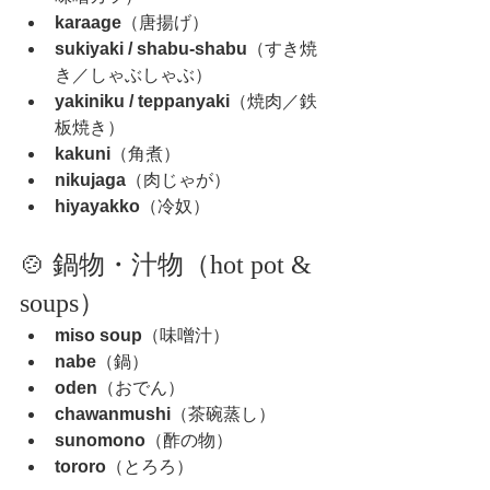
karaage
（唐揚げ）
sukiyaki / shabu-shabu
（すき焼
き／しゃぶしゃぶ）
yakiniku / teppanyaki
（焼肉／鉄
板焼き）
kakuni
（角煮）
nikujaga
（肉じゃが）
hiyayakko
（冷奴）
🍲 鍋物・汁物（hot pot & 
soups）
miso soup
（味噌汁）
nabe
（鍋）
oden
（おでん）
chawanmushi
（茶碗蒸し）
sunomono
（酢の物）
tororo
（とろろ）