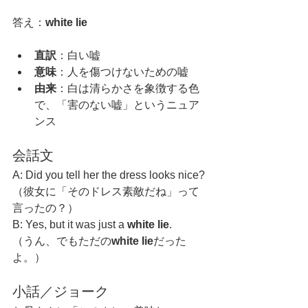
答え：
white lie
直訳
：白い嘘
意味
：人を傷つけないための嘘
由来
：白は清らかさを象徴する色
で、「害のない嘘」というニュア
ンス
会話文
A: Did you tell her the dress looks nice?
（彼女に「そのドレス素敵だね」って
言ったの？）
B: Yes, but it was just a 
white lie
.
（うん、でもただの
white lie
だった
よ。）
小話／ジョーク