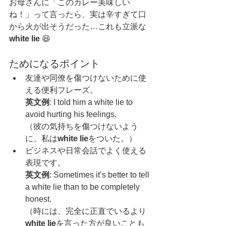
お母さんに「このカレー美味しい
ね！」って言ったら、実は辛すぎて口
から火が出そうだった…これも立派な 
white lie
 😆
ためになるポイント
友達や同僚を傷つけないために使
える便利フレーズ。
英文例
: I told him a white lie to 
avoid hurting his feelings.
（彼の気持ちを傷つけないよう
に、私は
white lie
をついた。）
ビジネスや日常会話でよく使える
表現です。
英文例
: Sometimes it’s better to tell 
a white lie than to be completely 
honest.
（時には、完全に正直でいるより
white lie
を言った方が良いことも