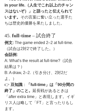
in your life.（人生でこれ以上のチャン
スはないぞ）」と語ったと伝えられて
います。
その言葉に奮い立った選手た
ちは歴史的優勝を果たしました。
45. 
full-time
 – 試合終了
例文:
 The game ended 2–2 at full-time.
（試合は2対2で終了した。）
会話例:
A: What’s the result at full-time?（試合
結果は？）
B: A draw, 2–2.（引き分け、2対2だ
よ。）
👉 
豆知識
：
「full-time」は「90分間の
終了」のこと。
延長戦があるときは
「after extra time」と表現します。イギ
リス人は略して「FT」と言ったりもし
ます。