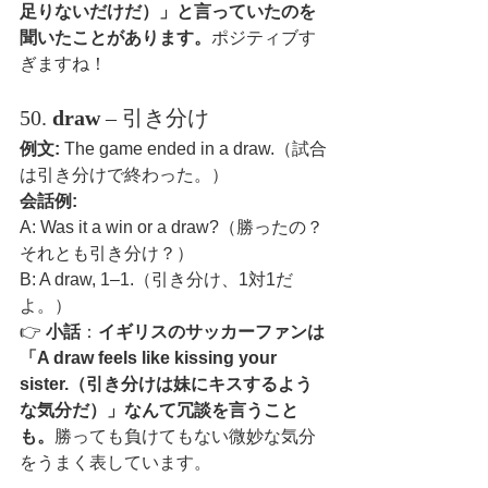
足りないだけだ）」と言っていたのを
聞いたことがあります。
ポジティブす
ぎますね！
50. 
draw
 – 引き分け
例文:
 The game ended in a draw.（試合
は引き分けで終わった。）
会話例:
A: Was it a win or a draw?（勝ったの？
それとも引き分け？）
B: A draw, 1–1.（引き分け、1対1だ
よ。）
👉 
小話
：
イギリスのサッカーファンは
「A draw feels like kissing your 
sister.（引き分けは妹にキスするよう
な気分だ）」なんて冗談を言うこと
も。
勝っても負けてもない微妙な気分
をうまく表しています。