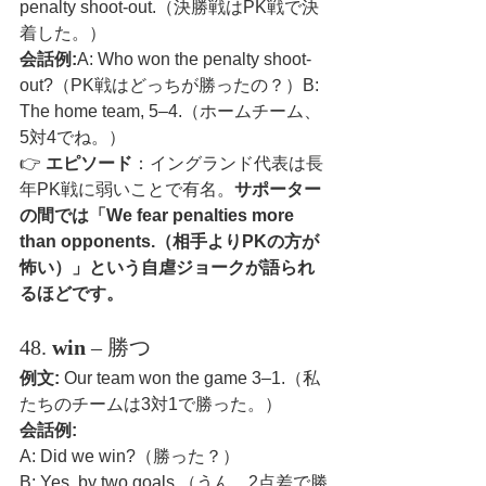
penalty shoot-out.（決勝戦はPK戦で決
着した。）
会話例:
A: Who won the penalty shoot-
out?（PK戦はどっちが勝ったの？）B: 
The home team, 5–4.（ホームチーム、
5対4でね。）
👉 
エピソード
：イングランド代表は長
年PK戦に弱いことで有名。
サポーター
の間では「We fear penalties more 
than opponents.（相手よりPKの方が
怖い）」という自虐ジョークが語られ
るほどです。
48. 
win
 – 勝つ
例文:
 Our team won the game 3–1.（私
たちのチームは3対1で勝った。）
会話例:
A: Did we win?（勝った？）
B: Yes, by two goals.（うん、2点差で勝