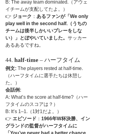
B: The away team dominated.（アウェ
イチームが支配してたよ。）
👉 
ジョーク
：
あるファンが「We only 
play well in the second half.（うちの
チームは後半しかいいプレーをしな
い）」とぼやいていました。
サッカー
あるあるですね。
44. 
half-time
 – ハーフタイム
例文:
 The players rested at half-time.
（ハーフタイムに選手たちは休憩し
た。）
会話例:
A: What’s the score at half-time?（ハー
フタイムのスコアは？）
B: It’s 1–1.（1対1だよ。）
👉 
エピソード
：
1966年W杯決勝、イン
グランドの監督がハーフタイムに
「You’ve never had a better chance 