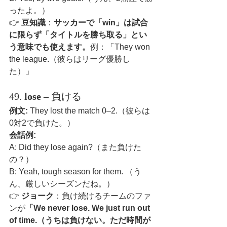
ったよ。）
👉 
豆知識
：
サッカーで「win」は試合
に限らず「タイトルを勝ち取る」とい
う意味でも使えます。
例：「They won 
the league.（彼らはリーグ優勝し
た）」
49. 
lose
 – 負ける
例文:
 They lost the match 0–2.（彼らは
0対2で負けた。）
会話例:
A: Did they lose again?（また負けた
の？）
B: Yeah, tough season for them. （う
ん、厳しいシーズンだね。）
👉 
ジョーク
：負け続けるチームのファ
ンが
「We never lose. We just run out 
of time.（うちは負けない。ただ時間が