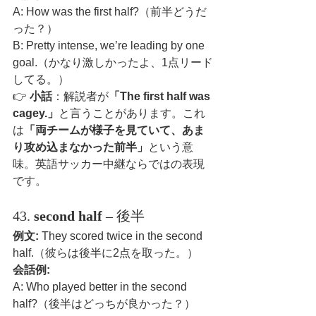
A: How was the first half?（前半どうだ
った？）
B: Pretty intense, we’re leading by one 
goal.（かなり激しかったよ、1点リード
してる。）
👉 
小話
：解説者が
「The first half was 
cagey.」
と言うことがあります。これ
は
「両チームが様子を見ていて、あま
り攻め込まなかった前半」
という意
味。英語サッカー中継ならではの表現
です。
43. 
second half
 – 後半
例文:
 They scored twice in the second 
half.（彼らは後半に2点を取った。）
会話例:
A: Who played better in the second 
half?（後半はどっちが良かった？）