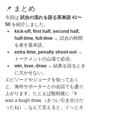
📌 まとめ
今回は 
試合の流れを語る英単語 41〜
50
 を紹介しました。
kick-off, first half, second half, 
half-time, full-time
 → 試合の時間
を表す基本語。
extra time, penalty shoot-out
 → 
トーナメントの山場で必須。
win, lose, draw
 → 結果を語るとき
に欠かせない。
エピソードやジョークを知っておく
と、海外サポーターとの会話でも盛り
上がります。たとえば観戦後に「It 
was a tough draw.（きつい引き分けだ
ったね）」なんて言えると、ぐっとネ
イティブっぽくなりますよ！
次回は 
【第6回】応援・観戦編（51〜