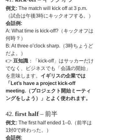
例文:
 The match will kick off at 3 p.m.
（試合は午後3時にキックオフする。）
会話例:
A: What time is kick-off?（キックオフは
何時？）
B: At three o’clock sharp.（3時ちょうど
だよ。）
👉 
豆知識
：「kick-off」はサッカーだけ
でなく、ビジネスでも「会議の開始」
を意味します。
イギリスの企業では
「Let’s have a project kick-off 
meeting.（プロジェクト開始ミーティ
ングをしよう）」とよく使われます。
42. 
first half
 – 前半
例文:
 The first half ended 1–0.（前半は
1対0で終わった。）
会話例: