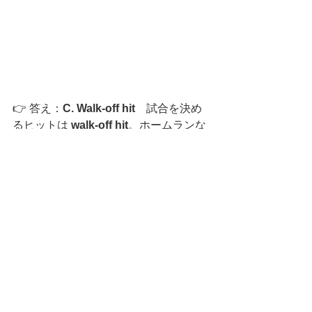
👉 答え：
C. Walk-off hit　
試合を決め
るヒットは 
walk-off hit
。ホームランな
ら 
walk-off home run
 と言います。
📝 まとめ
今回は「試合や勝敗の流れ」に関する
英語表現をクイズ形式でご紹介しまし
た。
perfect game（完全試合）
 や 
walk-off hit（サヨナラヒット）
 など
は、メジャーリーグ中継で頻繁に耳に
する重要ワードです。